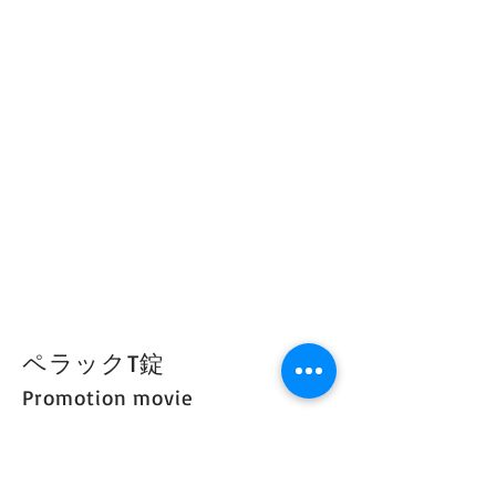
ペラックT錠
Promotion movie
client
：第一三共ヘルスケア株式会社
Animation
：KIITOS LAB inc,